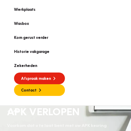
Werkplaats
Wasbox
Kom gerust verder
Historie vakgarage
Zekerheden
Afspraak maken
Contact
APK VERLOPEN
APK
Voorkom dat u te laat bent met uw APK keuring