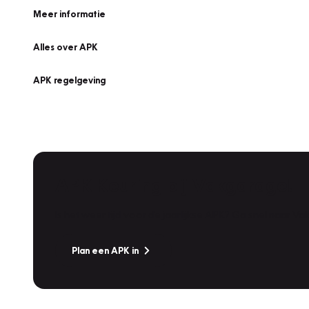
Meer informatie
Alles over APK
APK regelgeving
APK Keuring bij Vakgarage!
Is het weer tijd voor de jaarlijkse APK? Ga snel naar V
Plan een APK in