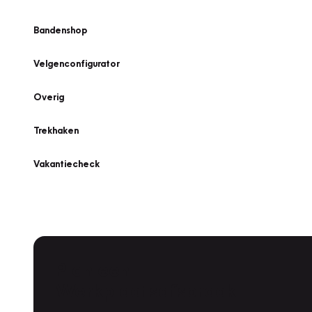
Bandenshop
Velgenconfigurator
Overig
Trekhaken
Vakantiecheck
Plan een
Werkplaatsafspraak