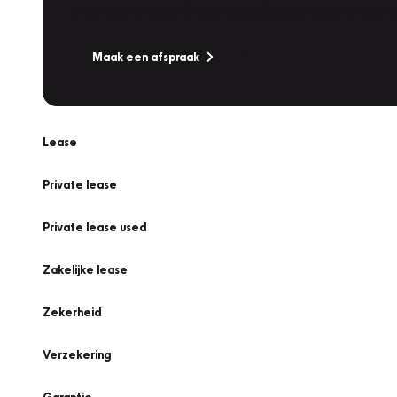
Is uw auto toe aan Onderhoud, Bandenwissel of een Va
Maak een afspraak
Lease
Private lease
Private lease used
Zakelijke lease
Zekerheid
Verzekering