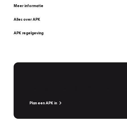
Meer informatie
Alles over APK
APK regelgeving
APK Keuring bij Vakgarage!
Is het weer tijd voor de jaarlijkse APK? Ga snel naar V
Plan een APK in