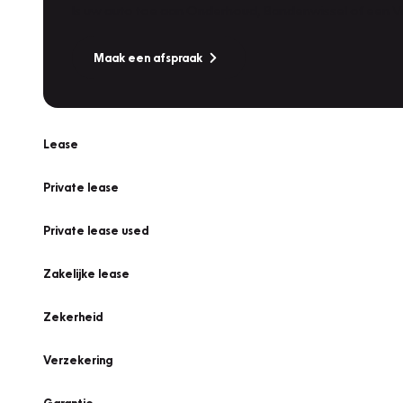
Is uw auto toe aan Onderhoud, Bandenwissel of een Va
Maak een afspraak
Lease
Private lease
Private lease used
Zakelijke lease
Zekerheid
Verzekering