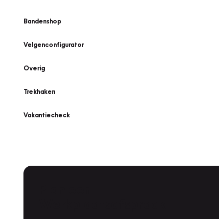
Bandenshop
Velgenconfigurator
Overig
Trekhaken
Vakantiecheck
Plan een
Werkplaatsafspraak