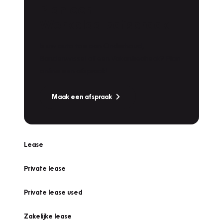
Plan een
Werkplaatsafspraak
Is uw auto toe aan Onderhoud,
Bandenwissel of een Vakantiecheck? Plan
online een afspraak!
Maak een afspraak
Lease
Private lease
Private lease used
Zakelijke lease