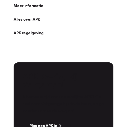
Meer informatie
Alles over APK
APK regelgeving
APK Keuring bij
Vakgarage!
Is het weer tijd voor de jaarlijkse APK? Ga
snel naar Vakgarage bij u in de buurt, en ga
zonder zorgen de weg op!
Plan een APK in