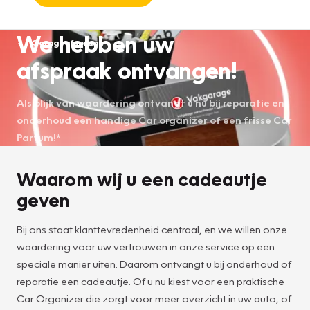
We hebben uw
Garageafspraak
afspraak ontvangen!
Als blijk van waardering ontvangt u nu bij reparatie en
onderhoud een handige Car organizer of een frisse Car
Parfum!*
Waarom wij u een cadeautje
geven
Bij ons staat klanttevredenheid centraal, en we willen onze
waardering voor uw vertrouwen in onze service op een
speciale manier uiten. Daarom ontvangt u bij onderhoud of
reparatie een cadeautje. Of u nu kiest voor een praktische
Car Organizer die zorgt voor meer overzicht in uw auto, of