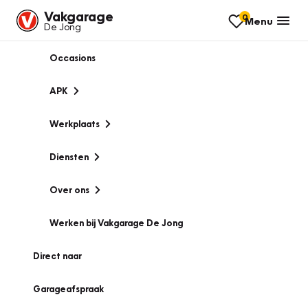
Vakgarage
0
Menu
De Jong
Occasions
APK
Werkplaats
Diensten
Over ons
Werken bij Vakgarage De Jong
Direct naar
Garageafspraak