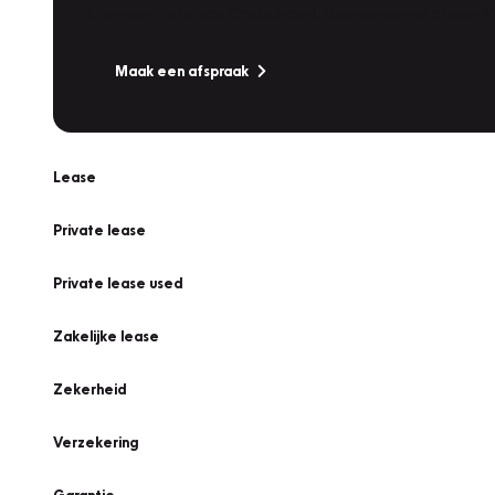
Is uw auto toe aan Onderhoud, Bandenwissel of een Va
Maak een afspraak
Lease
Private lease
Private lease used
Zakelijke lease
Zekerheid
Verzekering