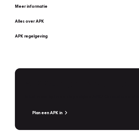
Meer informatie
Alles over APK
APK regelgeving
APK Keuring bij Vakgarage!
Is het weer tijd voor de jaarlijkse APK? Ga snel naar V
Plan een APK in