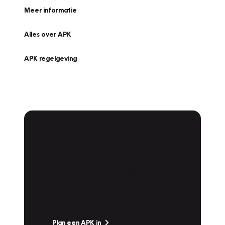
Meer informatie
Alles over APK
APK regelgeving
APK Keuring bij
Vakgarage!
Is het weer tijd voor de jaarlijkse APK? Ga
snel naar Vakgarage bij u in de buurt, en ga
zonder zorgen de weg op!
Plan een APK in