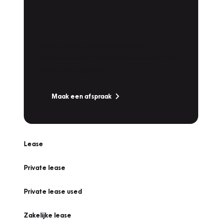
Plan een
Werkplaatsafspraak
Is uw auto toe aan Onderhoud,
Bandenwissel of een Vakantiecheck? Plan
online een afspraak!
Maak een afspraak
Lease
Private lease
Private lease used
Zakelijke lease