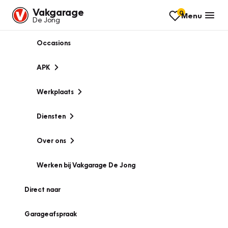
Vakgarage
0
Menu
De Jong
Occasions
APK
Werkplaats
Diensten
Over ons
Werken bij Vakgarage De Jong
Direct naar
Garageafspraak