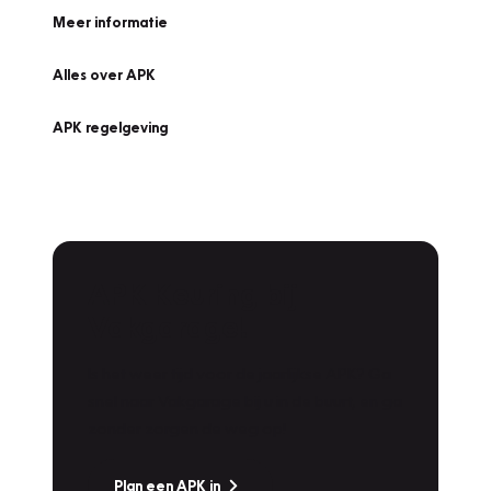
Meer informatie
Alles over APK
APK regelgeving
APK Keuring bij
Vakgarage!
Is het weer tijd voor de jaarlijkse APK? Ga
snel naar Vakgarage bij u in de buurt, en ga
zonder zorgen de weg op!
Plan een APK in