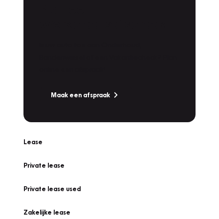
Plan een
Werkplaatsafspraak
Is uw auto toe aan Onderhoud,
Bandenwissel of een Vakantiecheck? Plan
online een afspraak!
Maak een afspraak
Lease
Private lease
Private lease used
Zakelijke lease