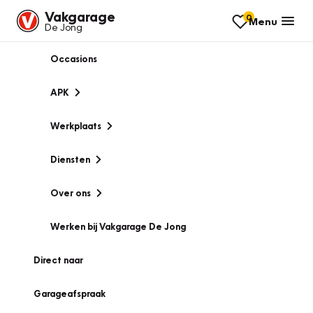
Vakgarage
0
Menu
De Jong
Occasions
APK
Werkplaats
Diensten
Over ons
Werken bij Vakgarage De Jong
Direct naar
Garageafspraak