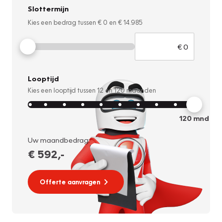
Slottermijn
Kies een bedrag tussen
€ 0
en
€ 14.985
Looptijd
Kies een looptijd tussen
12
en
120
maanden
120
mnd
Uw maandbedrag:
€ 592
,-
Offerte aanvragen