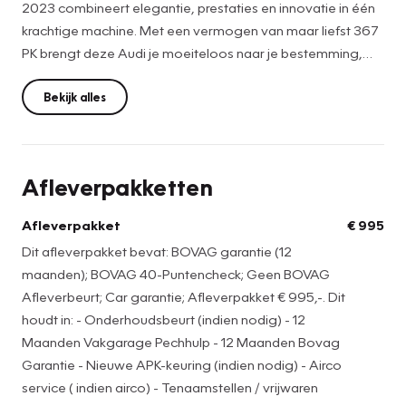
2023 combineert elegantie, prestaties en innovatie in één
krachtige machine. Met een vermogen van maar liefst 367
PK brengt deze Audi je moeiteloos naar je bestemming,
terwijl je geniet van het comfort en gemak van talloze
premium opties.
Bekijk alles
Laat je verrassen door het comfort van de elektrisch
verstelbare stoelen, waardoor je eenvoudig de perfecte
Afleverpakketten
zitpositie kunt vinden voor elke rit. Het panoramadak
creëert een lichte en ruime sfeer in het interieur, terwijl je
Afleverpakket
€ 995
geniet van een prachtig uitzicht op de lucht erboven. Met
Dit afleverpakket bevat: BOVAG garantie (12
het Head-Up Display heb je alle belangrijke informatie
maanden); BOVAG 40-Puntencheck; Geen BOVAG
direct in je zichtveld, zodat je je ogen veilig op de weg kunt
Afleverbeurt; Car garantie; Afleverpakket € 995,-. Dit
houden.
houdt in: - Onderhoudsbeurt (indien nodig) - 12
Maanden Vakgarage Pechhulp - 12 Maanden Bovag
De Matrix-LED koplampen zorgen voor een heldere en
Garantie - Nieuwe APK-keuring (indien nodig) - Airco
nauwkeurige verlichting, terwijl de 21' Audi Sport wielen de
service ( indien airco) - Tenaamstellen / vrijwaren
sportieve uitstraling van deze Audi A6 Avant versterken.