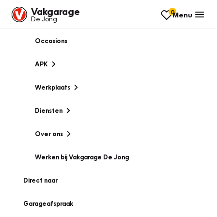
Vakgarage
0
Menu
De Jong
Occasions
APK
Werkplaats
Diensten
Over ons
Werken bij Vakgarage De Jong
Direct naar
Garageafspraak