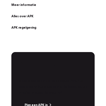
Meer informatie
Alles over APK
APK regelgeving
APK Keuring bij
Vakgarage!
Is het weer tijd voor de jaarlijkse APK? Ga
snel naar Vakgarage bij u in de buurt, en ga
zonder zorgen de weg op!
Plan een APK in