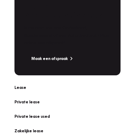
Plan een
Werkplaatsafspraak
Is uw auto toe aan Onderhoud,
Bandenwissel of een Vakantiecheck? Plan
online een afspraak!
Maak een afspraak
Lease
Private lease
Private lease used
Zakelijke lease