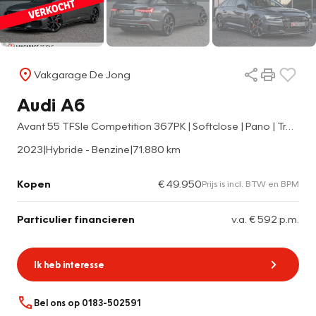
Vakgarage De Jong
Audi A6
Avant 55 TFSIe Competition 367PK | Softclose | Pano | Trekhaak | B&O |
2023
|
Hybride - Benzine
|
71.880 km
Kopen
€ 49.950
Prijs is incl. BTW en BPM
Particulier financieren
v.a. € 592 p.m.
Ik heb interesse
Bel ons op 0183-502591