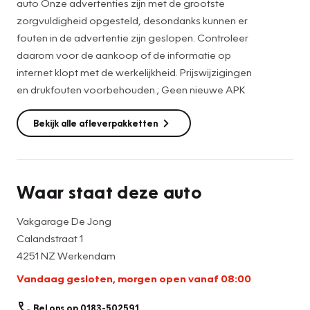
auto Onze advertenties zijn met de grootste
Dankzij de Softclose technologie sluiten de deuren zacht
zorgvuldigheid opgesteld, desondanks kunnen er
en geruisloos, wat bijdraagt aan het premium gevoel van
fouten in de advertentie zijn geslopen. Controleer
deze auto. De S6 Diffuser en het rood Audi-Sport stiksel in
daarom voor de aankoop of de informatie op
het interieur benadrukken het exclusieve karakter van deze
internet klopt met de werkelijkheid. Prijswijzigingen
Audi.
en drukfouten voorbehouden.; Geen nieuwe APK
Met de elektrisch wegklapbare trekhaak ben je altijd klaar
Bekijk alle afleverpakketten
voor avontuur, of het nu gaat om een weekendje weg met
de caravan of het meenemen van extra bagage. En met
het Bang & Olufsen audiosysteem geniet je onderweg van
een indrukwekkende audiokwaliteit, waardoor elke rit een
Waar staat deze auto
muzikale ervaring wordt.
Vakgarage De Jong
Kortom, de Audi A6 Avant 55 TFSIe Competition is een
Calandstraat 1
perfecte combinatie van luxe, comfort en prestaties. Neem
4251 NZ Werkendam
contact op met Autobedrijf de Jong voor meer informatie
Vandaag gesloten, morgen open vanaf 08:00
over deze prachtige auto.
Bel ons op 0183-502591