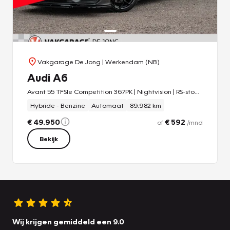
Vakgarage De Jong
| Werkendam (NB)
Audi A6
Avant 55 TFSIe Competition 367PK | Nightvision | RS-stoelen | Pano | r
Hybride - Benzine
Automaat
89.982 km
€ 49.950
€ 592
of
/mnd
Bekijk
Wij krijgen gemiddeld een 9.0