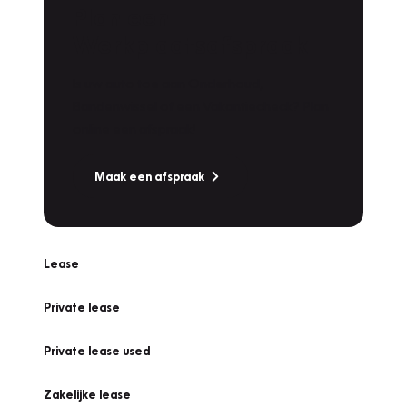
Plan een
Werkplaatsafspraak
Is uw auto toe aan Onderhoud,
Bandenwissel of een Vakantiecheck? Plan
online een afspraak!
Maak een afspraak
Lease
Private lease
Private lease used
Zakelijke lease