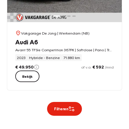
Vakgarage De Jong
| Werkendam (NB)
Audi A6
Avant 55 TFSIe Competition 367PK | Softclose | Pano | Trekhaak | B&O |
2023
Hybride - Benzine
71.880 km
€ 49.950
€ 592
of v.a.
/mnd
Bekijk
Filteren