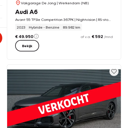
Vakgarage De Jong
| Werkendam (NB)
Audi A6
Avant 55 TFSIe Competition 367PK | Nightvision | RS-stoelen | Pano | r
2023
Hybride - Benzine
89.982 km
€ 49.950
€ 592
of v.a.
/mnd
Bekijk