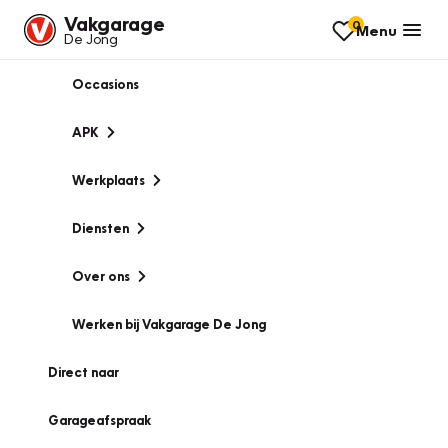
Vakgarage
0
Menu
De Jong
Occasions
APK
Werkplaats
Diensten
Over ons
Werken bij Vakgarage De Jong
Direct naar
Garageafspraak