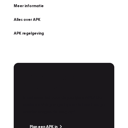
Meer informatie
Alles over APK
APK regelgeving
APK Keuring bij
Vakgarage!
Is het weer tijd voor de jaarlijkse APK? Ga
snel naar Vakgarage bij u in de buurt, en ga
zonder zorgen de weg op!
Plan een APK in